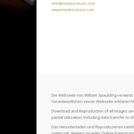
eho@medea-music.com
www.medea-music.com
Die Webseite von William Spaulding verweist au
Verantwortlichen seiner Webseite erklären hie
Download and Reproduction of all images and v
partial utilization, including data transfer to 
Das Herunterladen und Reproduzieren sämtli
untersagt. Weiters ist jeder Online-Datentran